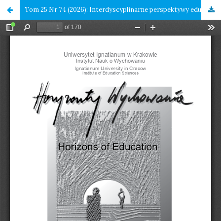
Tom 25 Nr 74 (2026): Interdyscyplinarne perspektywy edukacji. Od praktyki rodzinnej i szkolnej po kulturowe reprezentacje