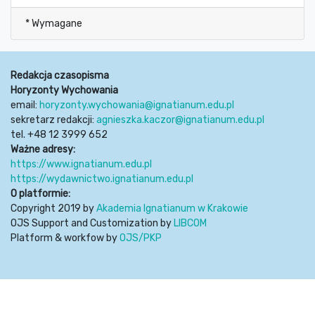
* Wymagane
Redakcja czasopisma
Horyzonty Wychowania
email:
horyzonty.wychowania@ignatianum.edu.pl
sekretarz redakcji:
agnieszka.kaczor@ignatianum.edu.pl
tel. +48 12 3999 652
Ważne adresy:
https://www.ignatianum.edu.pl
https://wydawnictwo.ignatianum.edu.pl
O platformie:
Copyright 2019 by
Akademia Ignatianum w Krakowie
OJS Support and Customization by
LIBCOM
Platform & workfow by
OJS/PKP