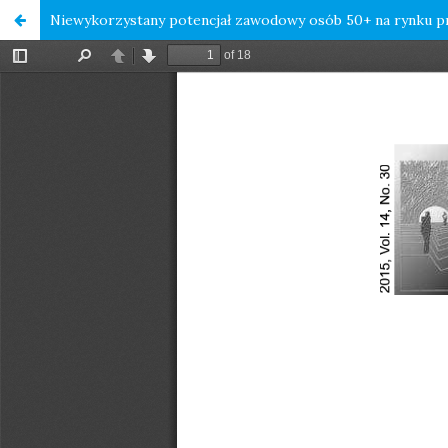
Niewykorzystany potencjał zawodowy osób 50+ na rynku p