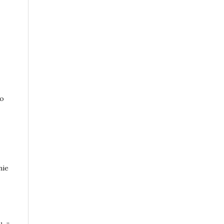
do
nie