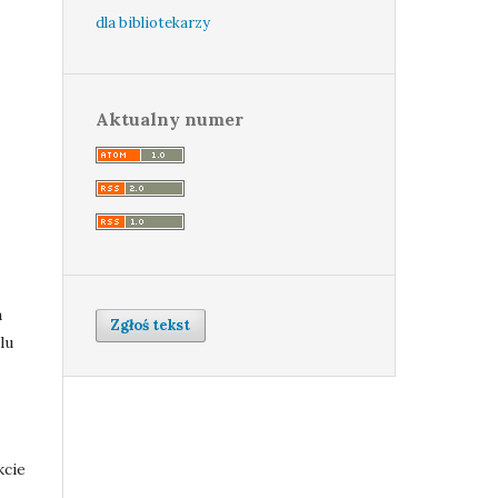
dla bibliotekarzy
Aktualny numer
a
Zgłoś tekst
lu
kcie