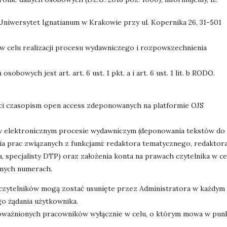
niwersytet Ignatianum w Krakowie przy ul. Kopernika 26, 31-501
w celu realizacji procesu wydawniczego i rozpowszechnienia
bowych jest art. art. 6 ust. 1 pkt. a i art. 6 ust. 1 lit. b RODO.
ci czasopism open access zdeponowanych na platformie OJS
w elektronicznym procesie wydawniczym (deponowania tekstów do
ia prac związanych z funkcjami: redaktora tematycznego, redaktor
, specjalisty DTP) oraz założenia konta na prawach czytelnika w ce
anych numerach.
zytelników mogą zostać usunięte przez Administratora w każdym
o żądania użytkownika.
ważnionych pracowników wyłącznie w celu, o którym mowa w pun