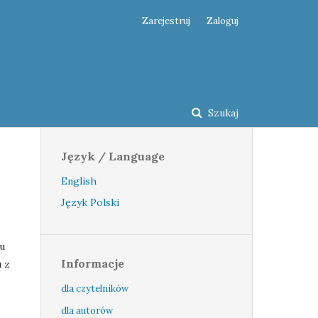
Zarejestruj
Zaloguj
Szukaj
Język / Language
English
Język Polski
u
Informacje
u z
dla czytelników
dla autorów