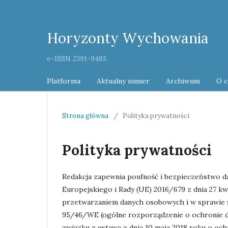
Horyzonty Wychowania
e-ISSN 2391-9485
Platforma
Aktualny numer
Archiwum
O 
Strona główna
/
Polityka prywatności
Polityka prywatności
Redakcja zapewnia poufność i bezpieczeństwo 
Europejskiego i Rady (UE) 2016/679 z dnia 27 kw
przetwarzaniem danych osobowych i w sprawie 
95/46/WE (ogólne rozporządzenie o ochronie d
związku z ustawą z dnia 10 maja 2018 roku o och