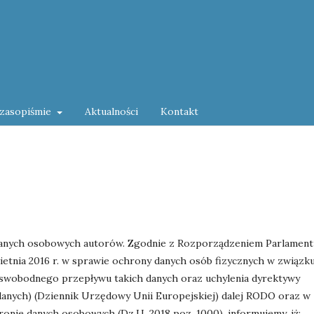
czasopiśmie
Aktualności
Kontakt
danych osobowych autorów. Zgodnie z Rozporządzeniem Parlament
ietnia 2016 r. w sprawie ochrony danych osób fizycznych w związk
swobodnego przepływu takich danych oraz uchylenia dyrektywy
anych) (Dziennik Urzędowy Unii Europejskiej) dalej RODO oraz w
ronie danych osobowych (Dz.U. 2018 poz. 1000), informujemy, iż: