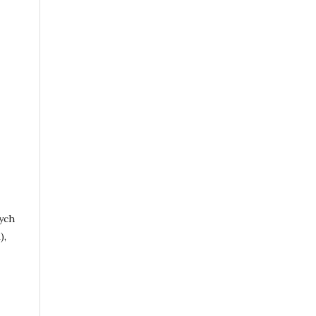
ych
),