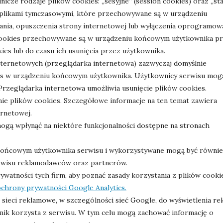
cze rodzaje plików cookies: „sesyjne” (session cookies) oraz „sta
są plikami tymczasowymi, które przechowywane są w urządzeniu
ia, opuszczenia strony internetowej lub wyłączenia oprogramow
ki cookies przechowywane są w urządzeniu końcowym użytkownika p
es lub do czasu ich usunięcia przez użytkownika.
ternetowych (przeglądarka internetowa) zazwyczaj domyślnie
s w urządzeniu końcowym użytkownika. Użytkownicy serwisu mog
Przeglądarka internetowa umożliwia usunięcie plików cookies.
ie plików cookies. Szczegółowe informacje na ten temat zawiera
rnetowej.
ogą wpłynąć na niektóre funkcjonalności dostępne na stronach
 końcowym użytkownika serwisu i wykorzystywane mogą być równie
rwisu reklamodawców oraz partnerów.
ywatności tych firm, aby poznać zasady korzystania z plików cooki
ochrony prywatności Google Analytics.
sieci reklamowe, w szczególności sieć Google, do wyświetlenia re
ik korzysta z serwisu. W tym celu mogą zachować informację o