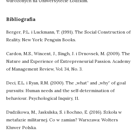
wdrożonych na Uniwersytecie Łódzkim.
Bibliografia
Berger, P.L. i Luckmann, T. (1991). The Social Construction of
Reality. New York: Penguin Books.
Cardon, M.S., Wincent, J., Singh, J. i Drnovsek, M. (2009). The
Nature and Experience of Entrepreneurial Passion. Academy
of Management Review, Vol. 34, No. 3.
Deci, E.L. i Ryan, R.M. (2000). The „what” and „why” of goal
pursuits: Human needs and the self‑determination of
behaviour. Psychological Inquiry, 11.
Dudzikowa, M., Jaskulska, S. i Bochno, E. (2016). Szkoła w
metafazie militarnej. Co w zamian? Warszawa: Wolters
Kluwer Polska.