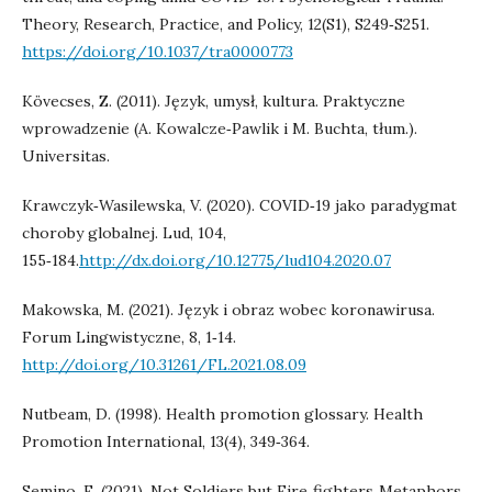
Theory, Research, Practice, and Policy, 12(S1), S249‑S251.
https://doi.org/10.1037/tra0000773
Kövecses, Z. (2011). Język, umysł, kultura. Praktyczne
wprowadzenie (A. Kowalcze‑Pawlik i M. Buchta, tłum.).
Universitas.
Krawczyk‑Wasilewska, V. (2020). COVID‑19 jako paradygmat
choroby globalnej. Lud, 104,
155‑184.
http://dx.doi.org/10.12775/lud104.2020.07
Makowska, M. (2021). Język i obraz wobec koronawirusa.
Forum Lingwistyczne, 8, 1‑14.
http://doi.org/10.31261/FL.2021.08.09
Nutbeam, D. (1998). Health promotion glossary. Health
Promotion International, 13(4), 349‑364.
Semino, E. (2021). Not Soldiers but Fire‑fighters‑Metaphors