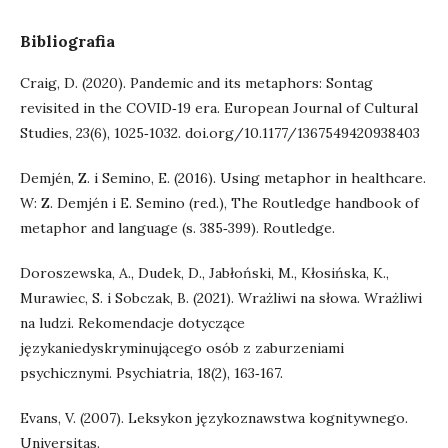
Bibliografia
Craig, D. (2020). Pandemic and its metaphors: Sontag
revisited in the COVID‑19 era. European Journal of Cultural
Studies, 23(6), 1025‑1032. doi.org/10.1177/1367549420938403
Demjén, Z. i Semino, E. (2016). Using metaphor in healthcare.
W: Z. Demjén i E. Semino (red.), The Routledge handbook of
metaphor and language (s. 385‑399). Routledge.
Doroszewska, A., Dudek, D., Jabłoński, M., Kłosińska, K.,
Murawiec, S. i Sobczak, B. (2021). Wrażliwi na słowa. Wrażliwi
na ludzi. Rekomendacje dotyczące
językaniedyskryminującego osób z zaburzeniami
psychicznymi. Psychiatria, 18(2), 163‑167.
Evans, V. (2007). Leksykon językoznawstwa kognitywnego.
Universitas.