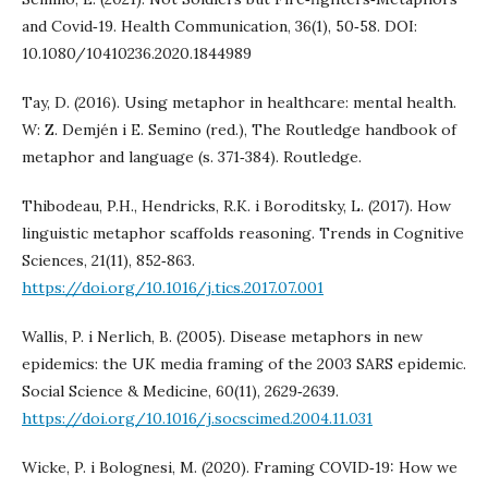
and Covid‑19. Health Communication, 36(1), 50‑58. DOI:
10.1080/10410236.2020.1844989
Tay, D. (2016). Using metaphor in healthcare: mental health.
W: Z. Demjén i E. Semino (red.), The Routledge handbook of
metaphor and language (s. 371‑384). Routledge.
Thibodeau, P.H., Hendricks, R.K. i Boroditsky, L. (2017). How
linguistic metaphor scaffolds reasoning. Trends in Cognitive
Sciences, 21(11), 852‑863.
https://doi.org/10.1016/j.tics.2017.07.001
Wallis, P. i Nerlich, B. (2005). Disease metaphors in new
epidemics: the UK media framing of the 2003 SARS epidemic.
Social Science & Medicine, 60(11), 2629‑2639.
https://doi.org/10.1016/j.socscimed.2004.11.031
Wicke, P. i Bolognesi, M. (2020). Framing COVID‑19: How we