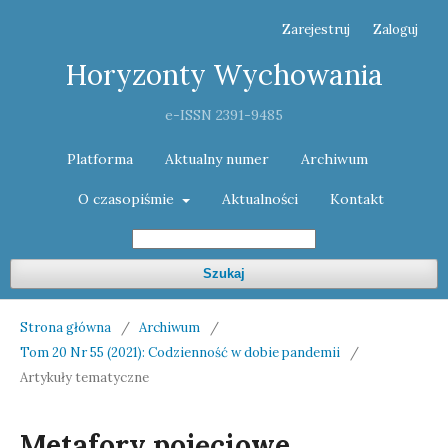
Zarejestruj
Zaloguj
Horyzonty Wychowania
e-ISSN 2391-9485
Platforma
Aktualny numer
Archiwum
O czasopiśmie
Aktualności
Kontakt
Szukaj
Strona główna
/
Archiwum
/
Tom 20 Nr 55 (2021): Codzienność w dobie pandemii
/
Artykuły tematyczne
Metafory pojęciowe