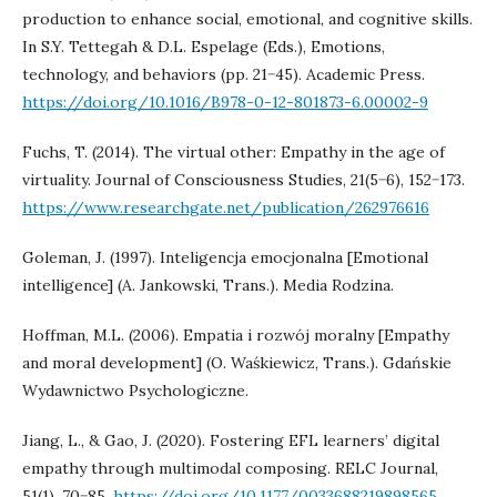
production to enhance social, emotional, and cognitive skills.
In S.Y. Tettegah & D.L. Espelage (Eds.), Emotions,
technology, and behaviors (pp. 21−45). Academic Press.
https://doi.org/10.1016/B978-0-12-801873-6.00002-9
Fuchs, T. (2014). The virtual other: Empathy in the age of
virtuality. Journal of Consciousness Studies, 21(5−6), 152−173.
https://www.researchgate.net/publication/262976616
Goleman, J. (1997). Inteligencja emocjonalna [Emotional
intelligence] (A. Jankowski, Trans.). Media Rodzina.
Hoffman, M.L. (2006). Empatia i rozwój moralny [Empathy
and moral development] (O. Waśkiewicz, Trans.). Gdańskie
Wydawnictwo Psychologiczne.
Jiang, L., & Gao, J. (2020). Fostering EFL learners’ digital
empathy through multimodal composing. RELC Journal,
51(1), 70−85.
https://doi.org/10.1177/0033688219898565