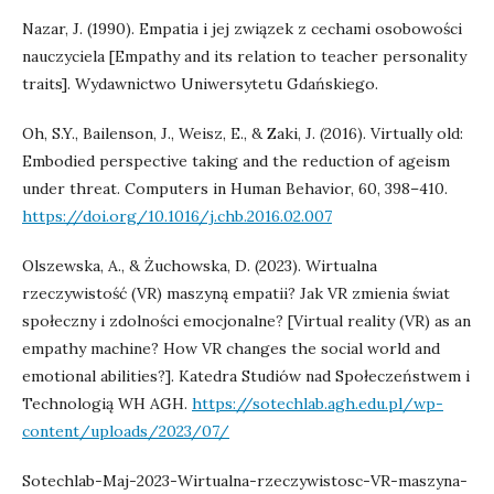
Nazar, J. (1990). Empatia i jej związek z cechami osobowości
nauczyciela [Empathy and its relation to teacher personality
traits]. Wydawnictwo Uniwersytetu Gdańskiego.
Oh, S.Y., Bailenson, J., Weisz, E., & Zaki, J. (2016). Virtually old:
Embodied perspective taking and the reduction of ageism
under threat. Computers in Human Behavior, 60, 398–410.
https://doi.org/10.1016/j.chb.2016.02.007
Olszewska, A., & Żuchowska, D. (2023). Wirtualna
rzeczywistość (VR) maszyną empatii? Jak VR zmienia świat
społeczny i zdolności emocjonalne? [Virtual reality (VR) as an
empathy machine? How VR changes the social world and
emotional abilities?]. Katedra Studiów nad Społeczeństwem i
Technologią WH AGH.
https://sotechlab.agh.edu.pl/wp-
content/uploads/2023/07/
Sotechlab-Maj-2023-Wirtualna-rzeczywistosc-VR-maszyna-