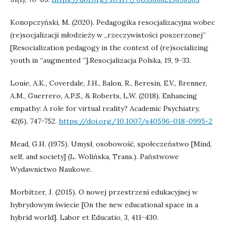
Konopczyński, M. (2020). Pedagogika resocjalizacyjna wobec
(re)socjalizacji młodzieży w „rzeczywistości poszerzonej”
[Resocialization pedagogy in the context of (re)socializing
youth in “augmented ”].Resocjalizacja Polska, 19, 9−33.
Louie, A.K., Coverdale, J.H., Balon, R., Beresin, E.V., Brenner,
A.M., Guerrero, A.P.S., & Roberts, L.W. (2018). Enhancing
empathy: A role for virtual reality? Academic Psychiatry,
42(6), 747−752.
https://doi.org/10.1007/s40596-018-0995-2
Mead, G.H. (1975). Umysł, osobowość, społeczeństwo [Mind,
self, and society] (L. Wolińska, Trans.). Państwowe
Wydawnictwo Naukowe.
Morbitzer, J. (2015). O nowej przestrzeni edukacyjnej w
hybrydowym świecie [On the new educational space in a
hybrid world]. Labor et Educatio, 3, 411−430.