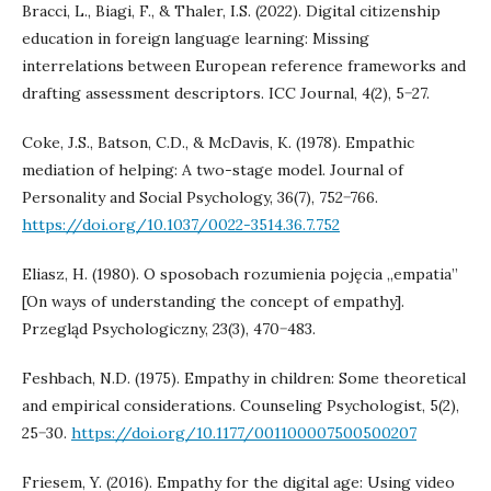
Bracci, L., Biagi, F., & Thaler, I.S. (2022). Digital citizenship
education in foreign language learning: Missing
interrelations between European reference frameworks and
drafting assessment descriptors. ICC Journal, 4(2), 5−27.
Coke, J.S., Batson, C.D., & McDavis, K. (1978). Empathic
mediation of helping: A two-stage model. Journal of
Personality and Social Psychology, 36(7), 752−766.
https://doi.org/10.1037/0022-3514.36.7.752
Eliasz, H. (1980). O sposobach rozumienia pojęcia „empatia”
[On ways of understanding the concept of empathy].
Przegląd Psychologiczny, 23(3), 470−483.
Feshbach, N.D. (1975). Empathy in children: Some theoretical
and empirical considerations. Counseling Psychologist, 5(2),
25−30.
https://doi.org/10.1177/001100007500500207
Friesem, Y. (2016). Empathy for the digital age: Using video