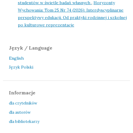
studentów w świetle badań własnych
,
Horyzonty
Wychowania: Tom 25 Nr 74 (2026): Interdyscyplinarne
perspektywy edukacji. Od praktyki rodzinnej i szkolnej
po kulturowe reprezentacje
Język / Language
English
Język Polski
Informacje
dla czytelników
dla autorów
dla bibliotekarzy