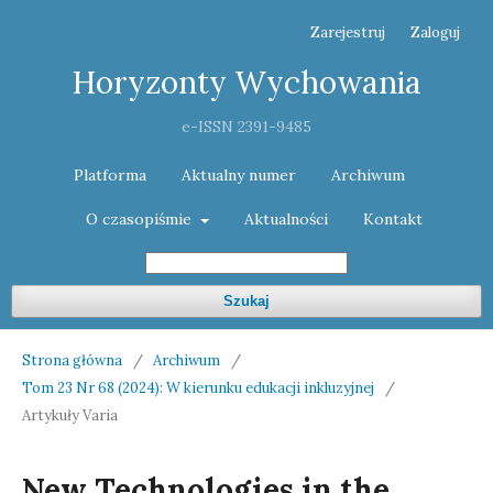
Zarejestruj
Zaloguj
Horyzonty Wychowania
e-ISSN 2391-9485
Platforma
Aktualny numer
Archiwum
O czasopiśmie
Aktualności
Kontakt
Szukaj
Strona główna
/
Archiwum
/
Tom 23 Nr 68 (2024): W kierunku edukacji inkluzyjnej
/
Artykuły Varia
New Technologies in the