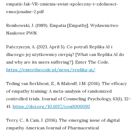
empatii-Jak-VR-zmienia-swiat-spoleczny-i-zdolnosci-
emocjonalne-2.pdf
Rembowski, J. (1989). Empatia [Empathy]. Wydawnictwo
Naukowe PWN.
Pańczyszyn, A. (2023, April 5). Co potrafi Replika AI i
dlaczego jej użytkownicy cierpią? [What can Replika AI do
and why are its users suffering?]. Enter The Code.
https://enterthecode.pl/news/replika-ai/
Teding van Berkhout, E., & Malouff, J.M. (2016). The efficacy
of empathy training: A meta-analysis of randomized
controlled trials. Journal of Counseling Psychology, 63(1), 32–
41.
https://doi.org/10.1037/cou0000093
Terry, C., & Cain, J. (2016). The emerging issue of digital
empathy. American Journal of Pharmaceutical