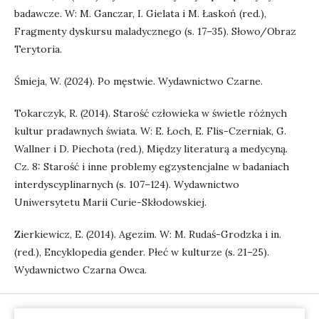
badawcze. W: M. Ganczar, I. Gielata i M. Łaskoń (red.),
Fragmenty dyskursu maladycznego (s. 17–35). Słowo/Obraz
Terytoria.
Śmieja, W. (2024). Po męstwie. Wydawnictwo Czarne.
Tokarczyk, R. (2014). Starość człowieka w świetle różnych
kultur pradawnych świata. W: E. Łoch, E. Flis-Czerniak, G.
Wallner i D. Piechota (red.), Między literaturą a medycyną.
Cz. 8: Starość i inne problemy egzystencjalne w badaniach
interdyscyplinarnych (s. 107–124). Wydawnictwo
Uniwersytetu Marii Curie-Skłodowskiej.
Zierkiewicz, E. (2014). Agezim. W: M. Rudaś-Grodzka i in.
(red.), Encyklopedia gender. Płeć w kulturze (s. 21–25).
Wydawnictwo Czarna Owca.