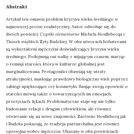
Abstrakt
Artykuł ten omawia problem kryzysu wieku średniego w
najnowszej prozie realistycznej. Autor odwołuje się do
dwóch powieści:
Cząstki elementarne
Michela Houllebecqa i
Tkanek miękkich
Zyty Rudzkiej. W obu utworach bohaterami
są wykształceni mężczyźni doświadczający kryzysu wieku
średniego. Podejmują oni walkę z mijającym czasem, marząc
o remisji starości, która w kulturze globalnej jest
marginalizowana. Protagoniści obawiają się utraty
atrakcyjności, maskując prawdziwy biologiczny wiek poprzez
zabiegi upiększające czy kosmetyki. Snując swoją opowieść o
starości mówią także o towarzyszących im emocjach,
przeżyciach, lękach. Problematyczne staje się nie tylko
budowanie relacji z drugim człowiekiem, ale również
otwieranie się na nowe znajomości. Zarówno Houllebecq jak
i Rudzka pokazują, że tradycja patriarchalna jest również
opresyjna wobec mężczyzn. Ukazany w obu powieściach