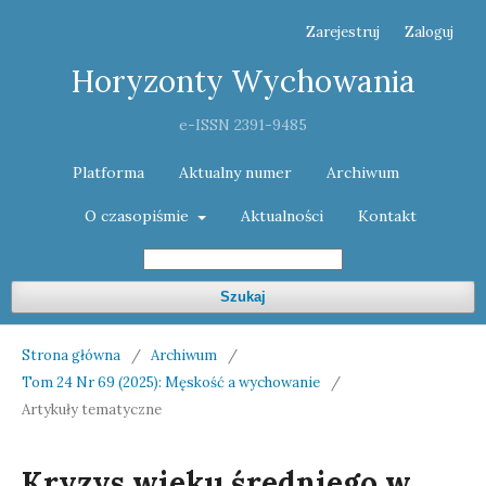
Zarejestruj
Zaloguj
Horyzonty Wychowania
e-ISSN 2391-9485
Platforma
Aktualny numer
Archiwum
O czasopiśmie
Aktualności
Kontakt
Szukaj
Strona główna
/
Archiwum
/
Tom 24 Nr 69 (2025): Męskość a wychowanie
/
Artykuły tematyczne
Kryzys wieku średniego w