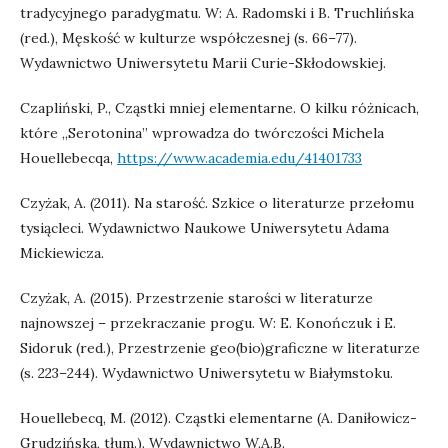
tradycyjnego paradygmatu. W: A. Radomski i B. Truchlińska
(red.), Męskość w kulturze współczesnej (s. 66–77).
Wydawnictwo Uniwersytetu Marii Curie-Skłodowskiej.
Czapliński, P., Cząstki mniej elementarne. O kilku różnicach,
które „Serotonina” wprowadza do twórczości Michela
Houellebecqa,
https://www.academia.edu/41401733
Czyżak, A. (2011). Na starość. Szkice o literaturze przełomu
tysiącleci. Wydawnictwo Naukowe Uniwersytetu Adama
Mickiewicza.
Czyżak, A. (2015). Przestrzenie starości w literaturze
najnowszej – przekraczanie progu. W: E. Konończuk i E.
Sidoruk (red.), Przestrzenie geo(bio)graficzne w literaturze
(s. 223–244). Wydawnictwo Uniwersytetu w Białymstoku.
Houellebecq, M. (2012). Cząstki elementarne (A. Daniłowicz-
Grudzińska, tłum.). Wydawnictwo W.A.B.