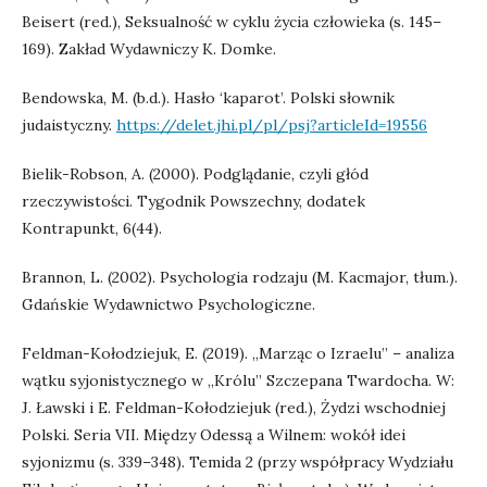
Beisert (red.), Seksualność w cyklu życia człowieka (s. 145–
169). Zakład Wydawniczy K. Domke.
Bendowska, M. (b.d.). Hasło ‘kaparot’. Polski słownik
judaistyczny.
https://delet.jhi.pl/pl/psj?articleId=19556
Bielik-Robson, A. (2000). Podglądanie, czyli głód
rzeczywistości. Tygodnik Powszechny, dodatek
Kontrapunkt, 6(44).
Brannon, L. (2002). Psychologia rodzaju (M. Kacmajor, tłum.).
Gdańskie Wydawnictwo Psychologiczne.
Feldman-Kołodziejuk, E. (2019). „Marząc o Izraelu” – analiza
wątku syjonistycznego w „Królu” Szczepana Twardocha. W:
J. Ławski i E. Feldman-Kołodziejuk (red.), Żydzi wschodniej
Polski. Seria VII. Między Odessą a Wilnem: wokół idei
syjonizmu (s. 339–348). Temida 2 (przy współpracy Wydziału