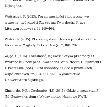
Dębogóra.
Wojtaszek, P. (2023). Formy męskości i kobiecości we
wczesnej twórczości Szczepana Twardocha. Prace
Literaturoznawcze, 11, 149–164.
Wolski, P. (2015). Eksces męskości. Narracje bokserskie w
literaturze Zagłady. Teksty Drugie, 2, 180–202.
Zając, J. (2016). Tożsamość, męskość i etyka przemocy. O
twórczości Szczepana Twardocha. W: A. Nęcka, D. Nowacki i
J. Pasterska (red.), Skład osobowy. Szkice o prozaikach
współczesnych, cz. 2 (s. 437–463). Wydawnictwo
Uniwersytetu Śląskiego.
Zimbardo, P.G. i Coulombe, N.S. (2015). Gdzie ci mężczyźni?
(M. Guzowska, tłum.). Wydawnictwo Naukowe PWN.