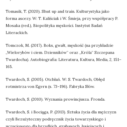
Tomasik, T. (2020). Shut up and train. Kulturystyka jako
forma ascezy. W: T. Kaliściak i W. Śmieja, przy współpracy P.
Mosaka (red.), Biopolityka męskości. Instytut Badań
Literackich.
Tomczok, M. (2017). Boks, gwałt, męskość (na przykładzie
„Wielorybów i ciem. Dzienników” oraz „Króla” Szczepana
Twardocha). Autobiografia: Literatura, Kultura, Media, 2, 151–
165.
Twardoch, S. (2005). Otchłań. W: S. Twardoch, Obłęd
rotmistrza von Egern (s. 73–196). Fabryka Słów.
Twardoch, S. (2010). Wyznania prowincjusza. Fronda.
Twardoch, S. i Bociąga, P. (2013). Sztuka życia dla mężczyzn
czyli Bezużyteczny podręcznik życia towarzyskiego i
uczuciowego dla brzydkich, grubawych, łysiejących i