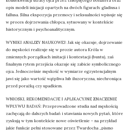
konsekwencji utraty ojca przez chłopięcego bohatera oraz
opis modeli inicjacji opartych na dwóch figurach: gladiusa i
fallusa. Silna ekspozycja przemocy i seksualności wpisuje się
w proces dojrzewania chłopca, sytuowany w kontekście
historycznym i psychoanalitycznym.
WYNIKI ANALIZY NAUKOWEJ: Jak się okazuje, dojrzewanie
do męskości realizuje się w prozie autora Króla w
zmiennych porządkach imitacji i kontestacji (buntu), zaś
finalnym rytem przejścia okazuje się zabicie symbolicznego
ojca. Jednocześnie męskość w wymiarze egzystencjalnym
jawi się jako wartość wątpliwa lub iluzoryczna, niechroniąca
przed porażką czy upadkiem.
WNIOSKI, REKOMENDACJE I APLIKACYJNE ZNACZENIE
WPŁYWU BADAŃ: Przeprowadzone studia nad męskością
zachęcają do dalszych badań i stawiania nowych pytań, które
zyskują w tym kontekście nowe oświetlenie – na przykład
jakie funkcje pełni stosowane przez Twardocha „pismo