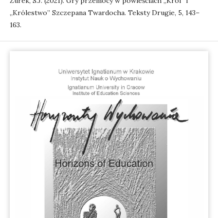
Żurek, S.J. (2021). Gry przemocy w powieściach „Król” i
„Królestwo” Szczepana Twardocha. Teksty Drugie, 5, 143–
163.