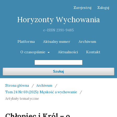
Zarejestruj
Zaloguj
Horyzonty Wychowania
e-ISSN 2391-9485
Platforma
Aktualny numer
Archiwum
O czasopiśmie
Aktualności
Kontakt
Szukaj
Strona główna
/
Archiwum
/
Tom 24 Nr 69 (2025): Męskość a wychowanie
/
Artykuły tematyczne
Chłopiec i Król – o