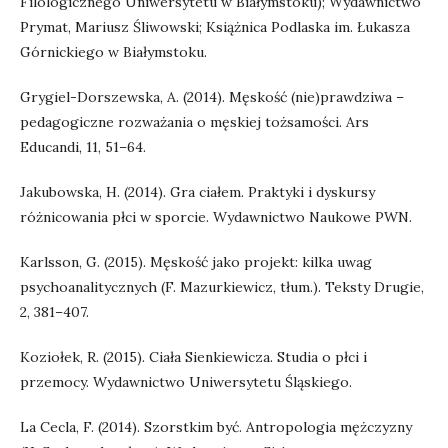
Filologicznego Uniwersytetu w Białymstoku); Wydawnictwo
Prymat, Mariusz Śliwowski; Książnica Podlaska im. Łukasza
Górnickiego w Białymstoku.
Grygiel-Dorszewska, A. (2014). Męskość (nie)prawdziwa –
pedagogiczne rozważania o męskiej tożsamości. Ars
Educandi, 11, 51–64.
Jakubowska, H. (2014). Gra ciałem. Praktyki i dyskursy
różnicowania płci w sporcie. Wydawnictwo Naukowe PWN.
Karlsson, G. (2015). Męskość jako projekt: kilka uwag
psychoanalitycznych (F. Mazurkiewicz, tłum.). Teksty Drugie,
2, 381–407.
Koziołek, R. (2015). Ciała Sienkiewicza. Studia o płci i
przemocy. Wydawnictwo Uniwersytetu Śląskiego.
La Cecla, F. (2014). Szorstkim być. Antropologia mężczyzny