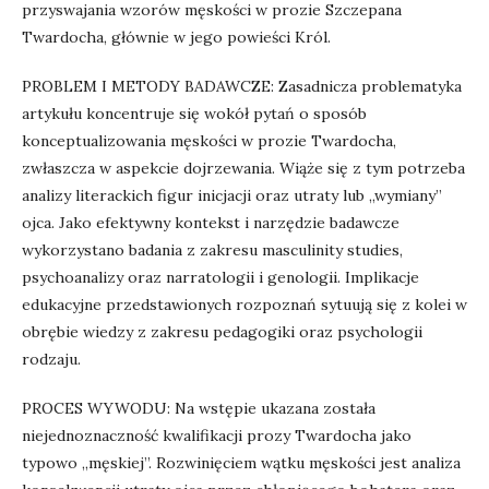
przyswajania wzorów męskości w prozie Szczepana
Twardocha, głównie w jego powieści Król.
PROBLEM I METODY BADAWCZE: Zasadnicza problematyka
artykułu koncentruje się wokół pytań o sposób
konceptualizowania męskości w prozie Twardocha,
zwłaszcza w aspekcie dojrzewania. Wiąże się z tym potrzeba
analizy literackich figur inicjacji oraz utraty lub „wymiany”
ojca. Jako efektywny kontekst i narzędzie badawcze
wykorzystano badania z zakresu masculinity studies,
psychoanalizy oraz narratologii i genologii. Implikacje
edukacyjne przedstawionych rozpoznań sytuują się z kolei w
obrębie wiedzy z zakresu pedagogiki oraz psychologii
rodzaju.
PROCES WYWODU: Na wstępie ukazana została
niejednoznaczność kwalifikacji prozy Twardocha jako
typowo „męskiej”. Rozwinięciem wątku męskości jest analiza