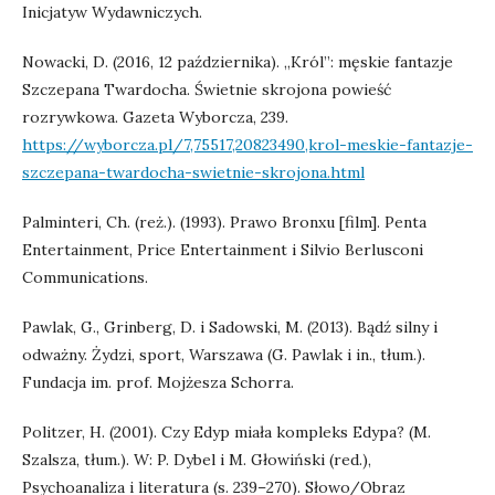
Inicjatyw Wydawniczych.
Nowacki, D. (2016, 12 października). „Król”: męskie fantazje
Szczepana Twardocha. Świetnie skrojona powieść
rozrywkowa. Gazeta Wyborcza, 239.
https://wyborcza.pl/7,75517,20823490,krol-meskie-fantazje-
szczepana-twardocha-swietnie-skrojona.html
Palminteri, Ch. (reż.). (1993). Prawo Bronxu [film]. Penta
Entertainment, Price Entertainment i Silvio Berlusconi
Communications.
Pawlak, G., Grinberg, D. i Sadowski, M. (2013). Bądź silny i
odważny. Żydzi, sport, Warszawa (G. Pawlak i in., tłum.).
Fundacja im. prof. Mojżesza Schorra.
Politzer, H. (2001). Czy Edyp miała kompleks Edypa? (M.
Szalsza, tłum.). W: P. Dybel i M. Głowiński (red.),
Psychoanaliza i literatura (s. 239–270). Słowo/Obraz