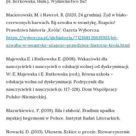
(H. Serkowska, tłum.). Wydawnictwo Sic!
Maciorowski, M. i Nawrot, R. (2020, 24 grudnia). Żyd w biało-
czerwonych barwach. Bij szwaba w swastykę, Szapcio!
Prawdziwa historia „Króla”. Gazeta Wyborcza.
https://wyborcza.pl/alehistoria/7,121681,26635955,bij-
szwaba-w-swastyke-szapcio-prawdziwa-historia-krola.html
Majewska E. i Rutkowska E. (2008). Wskazówki dla
nauczycielek i nauczycieli o edukacji wolnej od dyskryminacji.
W: E. Majewska i E. Rutkowska (red.), Równa szkoła –
edukacja wolna od dyskryminacji. Podręcznik dla
nauczycielek i nauczycieli (s. 117–128). Dom Współpracy
Polsko-Niemieckiej.
Mazurkiewicz, F. (2019). Siła i słabość. Studium upadku
męskiej hegemonii w Polsce. Instytut Badań Literackich.
Nowacki, D. (2013). Ukosem. Szkice o prozie. Stowarzyszenie