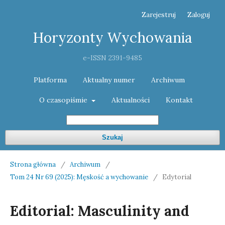
Zarejestruj
Zaloguj
Horyzonty Wychowania
e-ISSN 2391-9485
Platforma
Aktualny numer
Archiwum
O czasopiśmie
Aktualności
Kontakt
Szukaj
Strona główna
/
Archiwum
/
Tom 24 Nr 69 (2025): Męskość a wychowanie
/
Edytorial
Editorial: Masculinity and