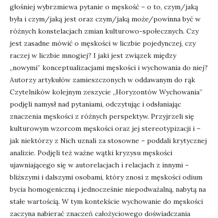
głośniej wybrzmiewa pytanie o męskość – o to, czym/jaką
była i czym/jaką jest oraz czym/jaką może/powinna być w
różnych konstelacjach zmian kulturowo-społecznych. Czy
jest zasadne mówić o męskości w liczbie pojedynczej, czy
raczej w liczbie mnogiej? I jaki jest związek między
„nowymi” konceptualizacjami męskości i wychowania do niej?
Autorzy artykułów zamieszczonych w oddawanym do rąk
Czytelników kolejnym zeszycie „Horyzontów Wychowania”
podjęli namysł nad pytaniami, odczytując i odsłaniając
znaczenia męskości z różnych perspektyw. Przyjrzeli się
kulturowym wzorcom męskości oraz jej stereotypizacji i –
jak niektórzy z Nich uznali za stosowne – poddali krytycznej
analizie. Podjęli też ważne wątki kryzysu męskości
ujawniającego się w autorelacjach i relacjach z innymi –
bliższymi i dalszymi osobami, który znosi z męskości odium
bycia homogeniczną i jednocześnie niepodważalną, nabytą na
stałe wartością. W tym kontekście wychowanie do męskości
zaczyna nabierać znaczeń całożyciowego doświadczania