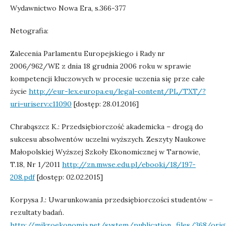
Wydawnictwo Nowa Era, s.366-377
Netografia:
Zalecenia Parlamentu Europejskiego i Rady nr
2006/962/WE z dnia 18 grudnia 2006 roku w sprawie
kompetencji kluczowych w procesie uczenia się prze całe
życie
http://eur-lex.europa.eu/legal-content/PL/TXT/?
uri=uriserv:c11090
[dostęp: 28.01.2016]
Chrabąszcz K.: Przedsiębiorczość akademicka – drogą do
sukcesu absolwentów uczelni wyższych. Zeszyty Naukowe
Małopolskiej Wyższej Szkoły Ekonomicznej w Tarnowie,
T.18, Nr 1/2011
http://zn.mwse.edu.pl/ebooki/18/197-
208.pdf
[dostęp: 02.02.2015]
Korpysa J.: Uwarunkowania przedsiębiorczości studentów –
rezultaty badań.
http://mikroekonomia.net/system/publication_files/368/orig