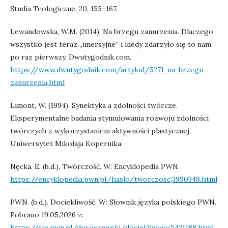
Studia Teologiczne, 20, 155–167.
Lewandowska, W.M. (2014). Na brzegu zanurzenia. Dlaczego
wszystko jest teraz „imersyjne” i kiedy zdarzyło się to nam
po raz pierwszy. Dwutygodnik.com.
https://www.dwutygodnik.com/artykul/5271-na-brzegu-
zanurzenia.html
Limont, W. (1994). Synektyka a zdolności twórcze.
Eksperymentalne badania stymulowania rozwoju zdolności
twórczych z wykorzystaniem aktywności plastycznej.
Uniwersytet Mikołaja Kopernika.
Nęcka, E. (b.d.). Twórczość. W: Encyklopedia PWN.
https://encyklopedia.pwn.pl/haslo/tworczosc;3990348.html
PWN. (b.d.). Dociekliwość. W: Słownik języka polskiego PWN.
Pobrano 19.05.2026 z:
https://sjp.pwn.pl/doroszewski/dociekliwosc;5421188.html