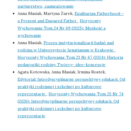
partnerstwo, zaangażowanie
Anna Błasiak, Martyna Żurek,
Egalitarian Fatherhood –
a Present and Engaged Father
,
Horyzonty
Wychowania: Tom 24 Nr 69 (2025): Męskość a
wychowanie
Anna Błasiak,
Proces instytucjonalizacji badań nad
rodziną w Uniwersytecie Ignatianum w Krakowie
,
Horyzonty Wychowania: Tom 23 Nr 67 (2024): Historia
pedagogiki rodziny. Twórcy- idee-koncepcje
Agata Kotowska, Anna Błasiak, Irmina Rostek,
Edytorial: Interdyscyplinarne perspektywy edukacji. Od
praktyki rodzinnej i szkolnej po kulturowe
reprezentacje
,
Horyzonty Wychowania: Tom 25 Nr 74
(2026): Interdyscyplinarne perspektywy edukacji. Od
praktyki rodzinnej i szkolnej po kulturowe
reprezentacje