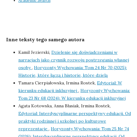
Academic Search
Inne teksty tego samego autora
Kamil Jezierski,
Dzielenie się doświadczeniami w
narracjach jako czynnik rozwoju postrzegania własnej
osoby
,
Horyzonty Wychowania: Tom 24 Nr 70 (2025):
Historie, które łączą i historie, które dzielą
Tamara Cierpiałowska, Irmina Rostek,
Edytorial: W
kierunku edukacji inkluzyjnej
,
Horyzonty Wychowania:
Tom 23 Nr 68 (2024): W kierunku edukacji inkluzyjnej
Agata Kotowska, Anna Błasiak, Irmina Rostek,
Edytorial: Interdyscyplinarne perspektywy edukacji. Od
praktyki rodzinnej i szkolnej po kulturowe
reprezentacje
,
Horyzonty Wychowania: Tom 25 Nr 74
(2026): Interdyscyplinarne perspektywy edukacji. Od