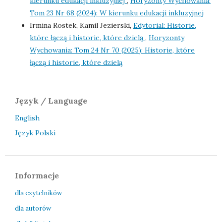
kierunku edukacji inkluzyjnej
,
Horyzonty Wychowania:
Tom 23 Nr 68 (2024): W kierunku edukacji inkluzyjnej
Irmina Rostek, Kamil Jezierski,
Edytorial: Historie,
które łączą i historie, które dzielą
,
Horyzonty
Wychowania: Tom 24 Nr 70 (2025): Historie, które
łączą i historie, które dzielą
Język / Language
English
Język Polski
Informacje
dla czytelników
dla autorów