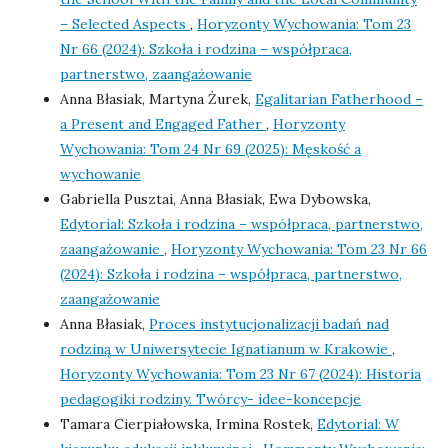
– Selected Aspects
,
Horyzonty Wychowania: Tom 23
Nr 66 (2024): Szkoła i rodzina – współpraca,
partnerstwo, zaangażowanie
Anna Błasiak, Martyna Żurek,
Egalitarian Fatherhood –
a Present and Engaged Father
,
Horyzonty
Wychowania: Tom 24 Nr 69 (2025): Męskość a
wychowanie
Gabriella Pusztai, Anna Błasiak, Ewa Dybowska,
Edytorial: Szkoła i rodzina – współpraca, partnerstwo,
zaangażowanie
,
Horyzonty Wychowania: Tom 23 Nr 66
(2024): Szkoła i rodzina – współpraca, partnerstwo,
zaangażowanie
Anna Błasiak,
Proces instytucjonalizacji badań nad
rodziną w Uniwersytecie Ignatianum w Krakowie
,
Horyzonty Wychowania: Tom 23 Nr 67 (2024): Historia
pedagogiki rodziny. Twórcy- idee-koncepcje
Tamara Cierpiałowska, Irmina Rostek,
Edytorial: W